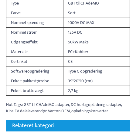
Type
GBT til CHAdeMO
Farve
Sort
Nominel spænding
1000V DC MAX
Nominel strøm
125A DC
Udgangseffekt
50kW Maks
Materiale
PC+Kobber
Certifikat
CE
Softwareopgradering
Type C opgradering
Enkelt pakkestørrelse
39*20*10 (cm)
Enkelt bruttovægt
2,7 kg
Hot Tags: GBT til CHAdeMO adapter, DC hurtigopladningsadapter,
Kina EV deleleverandør, Vanton OEM, opladningskonverter
Relateret kategori