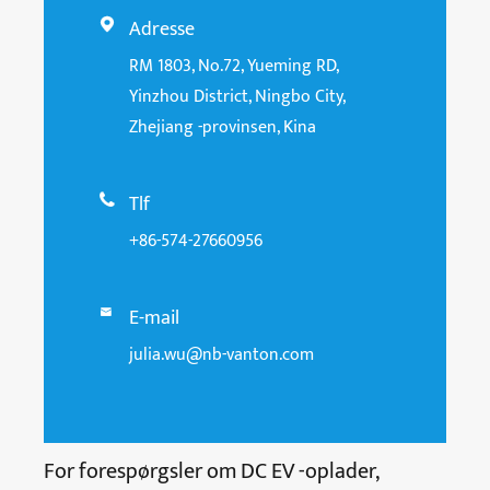
Adresse

RM 1803, No.72, Yueming RD,
Yinzhou District, Ningbo City,
Zhejiang -provinsen, Kina
Tlf

+86-574-27660956
E-mail

julia.wu@nb-vanton.com
For forespørgsler om DC EV -oplader,