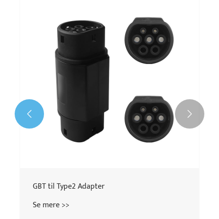
GBT til Tesla Adapter
Se mere >>


GBT
Se