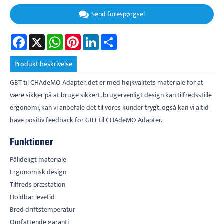
Send forespørgsel
Facebook
X
WhatsApp
Pinterest
LinkedIn
Share
Produkt beskrivelse
GBT til CHAdeMO Adapter, det er med højkvalitets materiale for at
være sikker på at bruge sikkert, brugervenligt design kan tilfredsstille
ergonomi, kan vi anbefale det til vores kunder trygt, også kan vi altid
have positiv feedback for GBT til CHAdeMO Adapter.
Funktioner
Pålideligt materiale
Ergonomisk design
Tilfreds præstation
Holdbar levetid
Bred driftstemperatur
Omfattende garanti