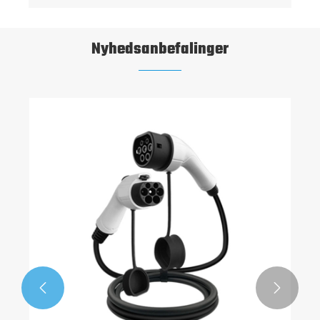
Nyhedsanbefalinger
Hvad gør CCS2 -indehaveren til EV -opladning
til at tilslutte søjlen på moderne EV -
ladestationer?
Se mere >>

