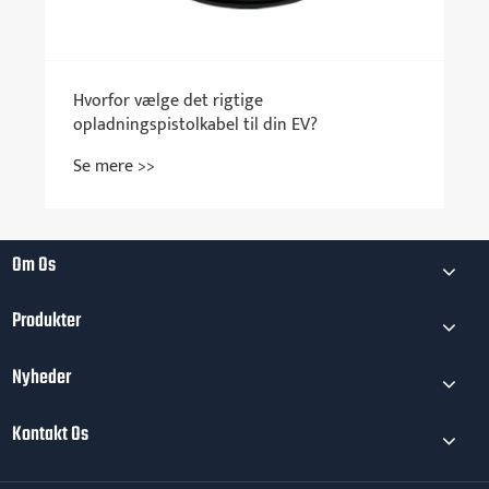
For
kør
Se
Om Os
Produkter
Nyheder
Kontakt Os