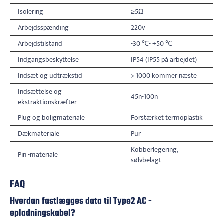
Isolering
≥5Ω
Arbejdsspænding
220v
Arbejdstilstand
-30 ℃- +50 ℃
Indgangsbeskyttelse
IP54 (IP55 på arbejdet)
Indsæt og udtrækstid
> 1000 kommer næste
Indsættelse og
45n-100n
ekstraktionskræfter
Plug og boligmateriale
Forstærket termoplastik
Dækmateriale
Pur
Kobberlegering,
Pin -materiale
sølvbelagt
FAQ
Hvordan fastlægges data til Type2 AC -
opladningskabel?